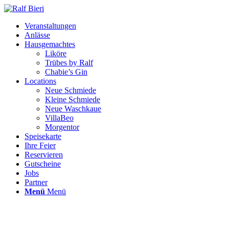
Veranstaltungen
Anlässe
Hausgemachtes
Liköre
Trübes by Ralf
Chabie’s Gin
Locations
Neue Schmiede
Kleine Schmiede
Neue Waschkaue
VillaBeo
Morgentor
Speisekarte
Ihre Feier
Reservieren
Gutscheine
Jobs
Partner
Menü
Menü